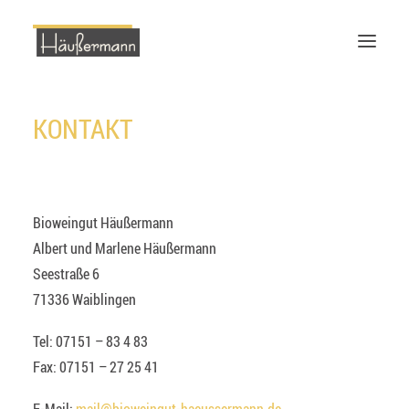
KONTAKT
Start
Bio Weingut
Bio Wein
Ökologie
Bioweingut Häußermann
Veranstaltungen
Albert und Marlene Häußermann
Weinverkostung
Seestraße 6
Kontakt
71336 Waiblingen
Tel: 07151 – 83 4 83
Fax: 07151 – 27 25 41