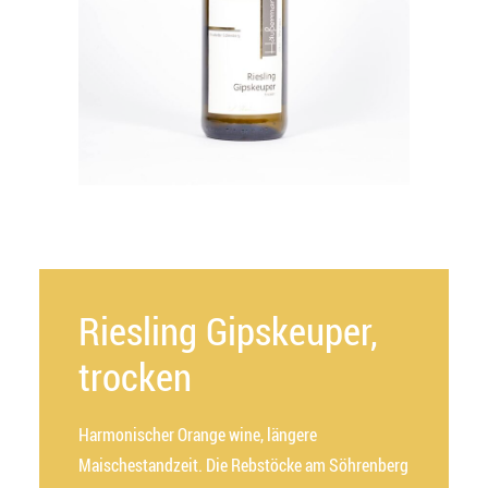
Riesling Gipskeuper,
trocken
Harmonischer Orange wine, längere
Maischestandzeit. Die Rebstöcke am Söhrenberg