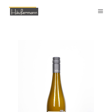
Start
Bio Weingut
Bio Wein
Ökologie
Veranstaltungen
Weinverkostung
Kontakt