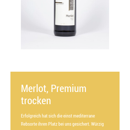
Merlot, Premium
trocken
Erfolgreich hat sich die einst mediterrane
Rebsorte ihren Platz bei uns gesichert. Würzig