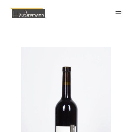
Start
Bio Weingut
Bio Wein
Ökologie
Veranstaltungen
Weinverkostung
Kontakt