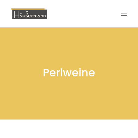
Start
Bio Weingut
Bio Wein
Perlweine
Ökologie
Veranstaltungen
Weinverkostung
Kontakt